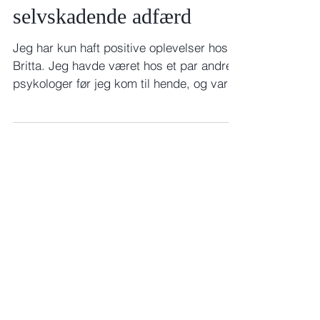
selvskadende adfærd
Jeg har kun haft positive oplevelser hos
Britta. Jeg havde været hos et par andre
psykologer før jeg kom til hende, og var
rigtig glad,...
Britta Tønnies
Cand.psych. Aut
Uddannet på Århus Universitet