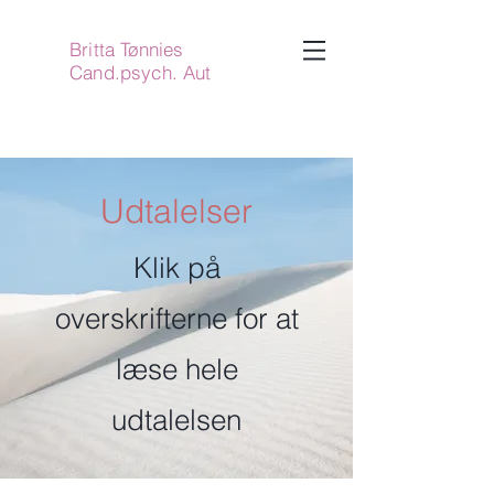
Britta Tønnies
Cand.psych. Aut
Udtalelser
Klik på
overskrifterne for at
læse hele
udtalelsen